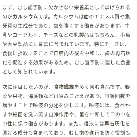
まず、むし歯予防に欠かせない栄養素として挙げられる
のが
カルシウム
です。カルシウムは歯のエナメル質や象
牙質の主成分であり、歯を強くする働きがあります。牛
乳やヨーグルト、チーズなどの乳製品はもちろん、小魚
や大豆製品にも豊富に含まれています。特にチーズは、
食後に摂取することで口腔内の酸を中和し、歯の再石灰
化を促進する効果があるため、むし歯予防に適した食品
として知られています。
次に注目したいのが、
食物繊維
を多く含む食品です。野
菜や果物、海藻類などは噛みごたえがあり、咀嚼回数を
増やすことで唾液の分泌を促します。唾液には、食べか
すや細菌を洗い流す自浄作用や、酸を中和して口の中を
中性に保つ働きがあります。また、唾液には再石灰化を
助ける成分も含まれており、むし歯の進行を防ぐ役割も