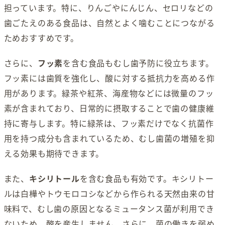
担っています。特に、りんごやにんじん、セロリなどの
歯ごたえのある食品は、自然とよく噛むことにつながる
ためおすすめです。
さらに、
フッ素
を含む食品もむし歯予防に役立ちます。
フッ素には歯質を強化し、酸に対する抵抗力を高める作
用があります。緑茶や紅茶、海産物などには微量のフッ
素が含まれており、日常的に摂取することで歯の健康維
持に寄与します。特に緑茶は、フッ素だけでなく抗菌作
用を持つ成分も含まれているため、むし歯菌の増殖を抑
える効果も期待できます。
また、
キシリトール
を含む食品も有効です。キシリトー
ルは白樺やトウモロコシなどから作られる天然由来の甘
味料で、むし歯の原因となるミュータンス菌が利用でき
ないため、酸を産生しません。さらに、菌の働きを弱め